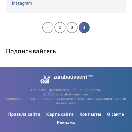
Instagram
‹
1
2
3
Подписывайтесь
zarabativaem
com
г. Москва, Пресненская наб., д. 12, 18 этаж
© 2026 – zarabativaem.com
Копирование материалов сайта разрешено только с указанием ссылки
на источник
Правила сайта
Карта сайта
Контакты
О сайте
Реклама