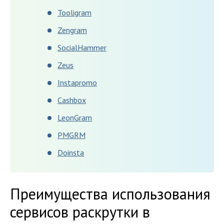
Tooligram
Zengram
SocialHammer
Zeus
Instapromo
Сashbox
LeonGram
PMGRM
Doinsta
Преимущества использования
сервисов раскрутки в