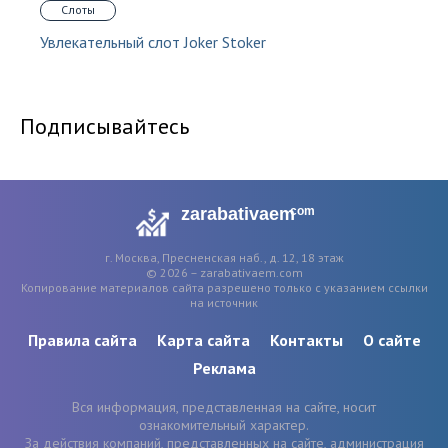
Слоты
Увлекательный слот Joker Stoker
Подписывайтесь
zarabativaem
com
г. Москва, Пресненская наб., д. 12, 18 этаж
© 2026 – zarabativaem.com
Копирование материалов сайта разрешено только с указанием ссылки
на источник
Правила сайта
Карта сайта
Контакты
О сайте
Реклама
Вся информация, представленная на сайте, носит
ознакомительный характер.
За действия компаний, представленных на сайте, администрация