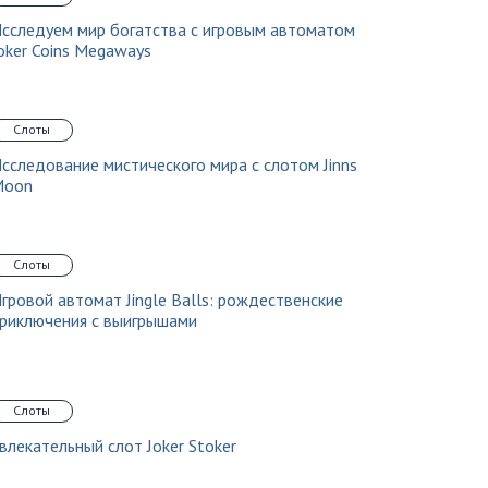
сследуем мир богатства с игровым автоматом
oker Coins Megaways
Слоты
сследование мистического мира с слотом Jinns
Moon
Слоты
гровой автомат Jingle Balls: рождественские
риключения с выигрышами
Слоты
влекательный слот Joker Stoker