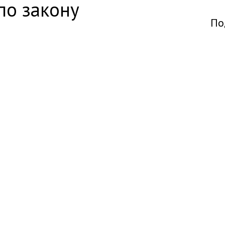
по закону
По