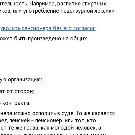
тельность. Например, распитие спиртных
иков, или употребление нецензурной лексики
х
уволить пенсионера без его согласия
.
может быть произведено на общих
ую организацию;
ят от сторон;
о контракта.
нера можно оспорить в суде. То же касается
ед пенсией – пенсионер, или тот, кто
т те же права, как молодой человек, а
ничивать любого человека, независимо от