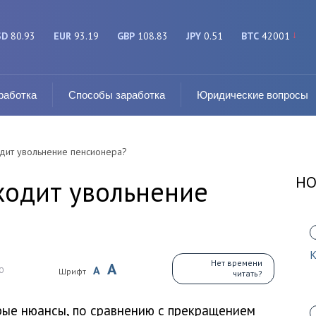
SD
80.93
EUR
93.19
GBP
108.83
JPY
0.51
BTC
42001
работка
Способы заработка
Юридические вопросы
дит увольнение пенсионера?
НО
ходит увольнение
К
Нет времени
A
A
0
Шрифт
читать?
ые нюансы, по сравнению с прекращением