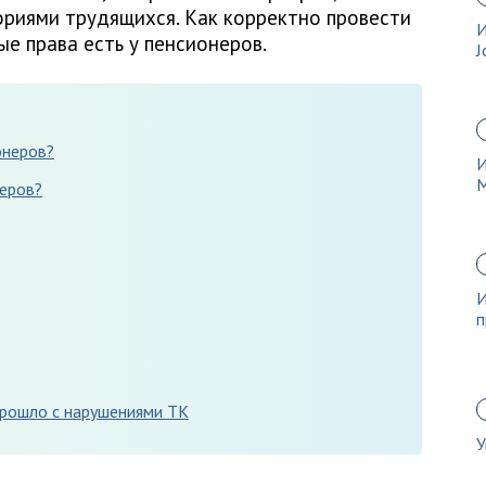
ориями трудящихся. Как корректно провести
И
ые права есть у пенсионеров.
J
онеров?
И
неров?
И
п
рошло с нарушениями ТК
У