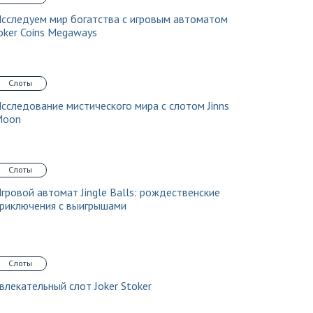
сследуем мир богатства с игровым автоматом
oker Coins Megaways
Слоты
сследование мистического мира с слотом Jinns
Moon
Слоты
гровой автомат Jingle Balls: рождественские
риключения с выигрышами
Слоты
влекательный слот Joker Stoker