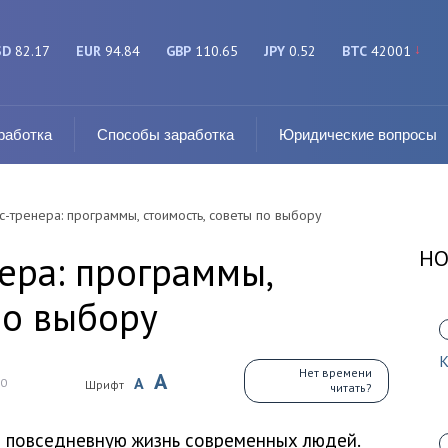
SD
82.17
EUR
94.84
GBP
110.65
JPY
0.52
BTC
42001
работка
Способы заработка
Юридические вопросы
-тренера: программы, стоимость, советы по выбору
НО
ера: программы,
по выбору
К
Нет времени
A
A
0
Шрифт
читать?
в повседневную жизнь современных людей.