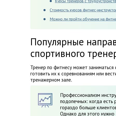
Курсы тренеров с трудоустройст
Стоимость курсов фитнес-инструкто
Можно ли пройти обучение на фитне
Популярные направ
спортивного трене
Тренер по фитнесу может заниматься
готовить их к соревнованиям или вест
тренажерном зале.
Профессионализм инстру
подопечных: когда есть р
гораздо больше клиентов
Однако для этого нужно 