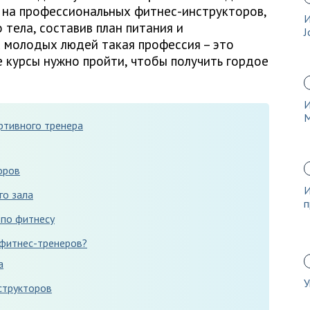
с на профессиональных фитнес-инструкторов,
И
тела, составив план питания и
J
 молодых людей такая профессия – это
е курсы нужно пройти, чтобы получить гордое
И
ртивного тренера
оров
И
го зала
п
 по фитнесу
 фитнес-тренеров?
а
У
структоров