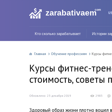
com
zarabativaem
U
Кто сколько зарабатывает
Истории за
Главная
Обучение профессиям
Курсы фитнес
Курсы фитнес-трен
стоимость, советы 
Обновлено: 23 декабря 2019
2983
Здоровый образ жизни плотно вошел 