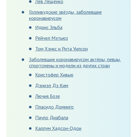
Лев Лещенко
Голливудские звёзды, заболевшие
коронавирусом
Идрис Эльба
Рейчел Мэтьюз
Том Хэнкс и Рита Уилсон
Заболевшие коронавирусом актёры, певцы,
спортсмены и модели из других стран
Кристофер Хивью
Дэниэл Дэ Ким
Лючия Бозе
Пласидо Доминго
Пауло Диабала
Каллум Хадсон-Одои