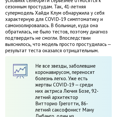
условиях селебрити серьезнее относятся к
сезонным простудам. Так, 41-летняя
супермодель Хайди Клум обнаружила у себя
характерную для COVID-19 симптоматику и
самоизолировалась. В больнице, куда она
обратилась, не было тестов, поэтому диагноз
подтвердить не смогли. Впоследствии
выяснилось, что модель просто простудилась —
результат теста оказался отрицательным.
Не все звезды, заболевшие
коронавирусом, переносят
болезнь легко. Уже есть
жертвы COVID-19 — среди
них актриса Лючия Бозе, 92-
летний архитектор
Витторио Греготти, 86-
летний саксофонист Ману
Дибанго, один из