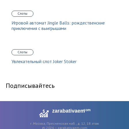
Слоты
Игровой автомат Jingle Balls: рождественские
приключения с выигрышами
Слоты
Увлекательный слот Joker Stoker
Подписывайтесь
zarabativaem
com
г. Москва, Пресненская наб., д. 12, 18 этаж
© 2026 – zarabativaem.com