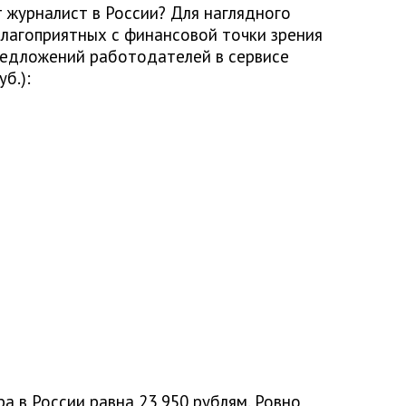
 журналист в России? Для наглядного
лагоприятных с финансовой точки зрения
редложений работодателей в сервисе
б.):
а в России равна 23 950 рублям. Ровно