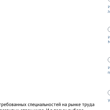
И
J
И
И
п
У
требованных специальностей на рынке труда