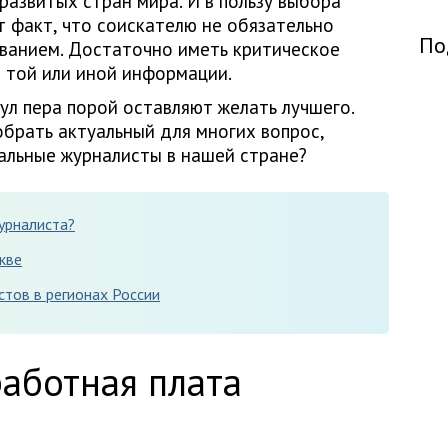
 развитых стран мира. И в пользу выбора
 факт, что соискателю не обязательно
По
ванием. Достаточно иметь критическое
 той или иной информации.
ул пера порой оставляют желать лучшего.
брать актуальный для многих вопрос,
альные журналисты в нашей стране?
урналиста?
кве
тов в регионах России
работная плата