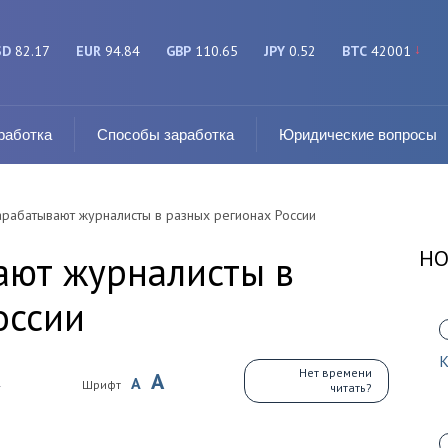
SD
82.17
EUR
94.84
GBP
110.65
JPY
0.52
BTC
42001
работка
Способы заработка
Юридические вопросы
арабатывают журналисты в разных регионах России
НО
ают журналисты в
оссии
К
Нет времени
A
A
1
Шрифт
читать?