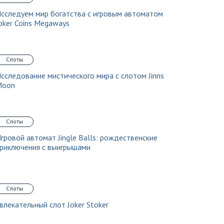
сследуем мир богатства с игровым автоматом
oker Coins Megaways
Слоты
сследование мистического мира с слотом Jinns
Moon
Слоты
гровой автомат Jingle Balls: рождественские
риключения с выигрышами
Слоты
влекательный слот Joker Stoker