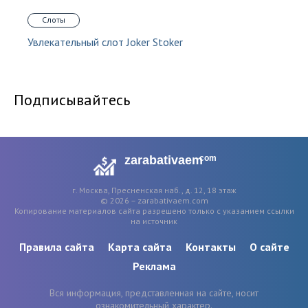
Слоты
Увлекательный слот Joker Stoker
Подписывайтесь
zarabativaem
com
г. Москва, Пресненская наб., д. 12, 18 этаж
© 2026 – zarabativaem.com
Копирование материалов сайта разрешено только с указанием ссылки
на источник
Правила сайта
Карта сайта
Контакты
О сайте
Реклама
Вся информация, представленная на сайте, носит
ознакомительный характер.