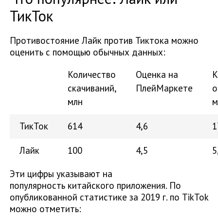
ТикТок
Противостояние Лайк против Тиктока можно
оценить с помощью обычных данных:
Количество
Оценка на
К
скачиваний,
ПлейМаркете
о
млн
м
ТикТок
614
4,6
1
Лайк
100
4,5
5
Эти цифры указывают на
популярность китайского приложения. По
опубликованной статистике за 2019 г. по TikTok
можно отметить: