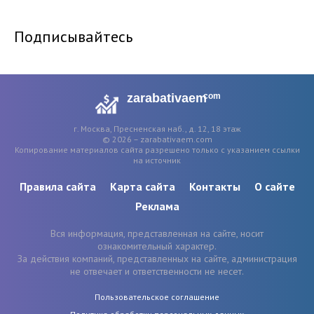
Подписывайтесь
zarabativaem
com
г. Москва, Пресненская наб., д. 12, 18 этаж
© 2026 – zarabativaem.com
Копирование материалов сайта разрешено только с указанием ссылки
на источник
Правила сайта
Карта сайта
Контакты
О сайте
Реклама
Вся информация, представленная на сайте, носит
ознакомительный характер.
За действия компаний, представленных на сайте, администрация
не отвечает и ответственности не несет.
Пользовательское соглашение