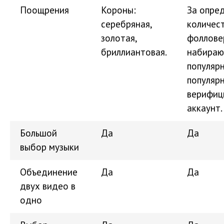
Поощрения
Короны:
За опре
серебряная,
количес
золотая,
фоллове
бриллиантовая.
набира
популярн
популярн
верифиц
аккаунт.
Большой
Да
Да
выбор музыки
Объединение
Да
Да
двух видео в
одно