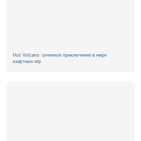
Hot Volcano: огненное приключение в мире
азартных игр