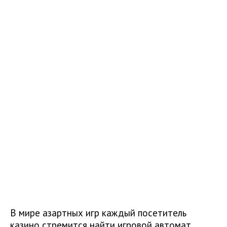
В мире азартных игр каждый посетитель
казино стремится найти игровой автомат,