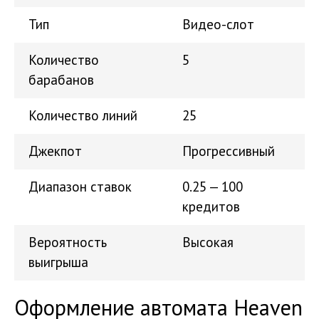
Тип
Видео-слот
Количество
5
барабанов
Количество линий
25
Джекпот
Прогрессивный
Диапазон ставок
0.25 — 100
кредитов
Вероятность
Высокая
выигрыша
Оформление автомата Heaven