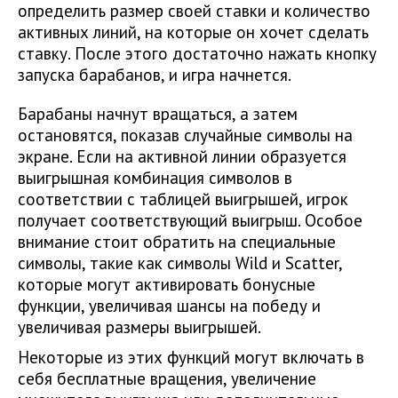
определить размер своей ставки и количество
активных линий, на которые он хочет сделать
ставку. После этого достаточно нажать кнопку
запуска барабанов, и игра начнется.
Барабаны начнут вращаться, а затем
остановятся, показав случайные символы на
экране. Если на активной линии образуется
выигрышная комбинация символов в
соответствии с таблицей выигрышей, игрок
получает соответствующий выигрыш. Особое
внимание стоит обратить на специальные
символы, такие как символы Wild и Scatter,
которые могут активировать бонусные
функции, увеличивая шансы на победу и
увеличивая размеры выигрышей.
Некоторые из этих функций могут включать в
себя бесплатные вращения, увеличение