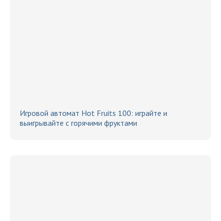
Игровой автомат Hot Fruits 100: играйте и
выигрывайте с горячими фруктами