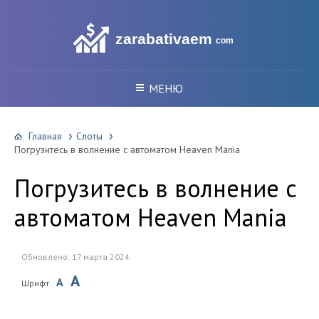
zarabativaem
com
МЕНЮ
Главная
Слоты
Погрузитесь в волнение с автоматом Heaven Mania
Погрузитесь в волнение с
автоматом Heaven Mania
Обновлено: 17 марта 2024
A
A
Шрифт