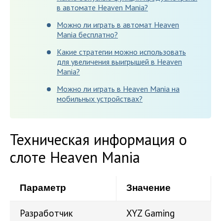
в автомате Heaven Mania?
Можно ли играть в автомат Heaven
Mania бесплатно?
Какие стратегии можно использовать
для увеличения выигрышей в Heaven
Mania?
Можно ли играть в Heaven Mania на
мобильных устройствах?
Техническая информация о
слоте Heaven Mania
Параметр
Значение
Разработчик
XYZ Gaming