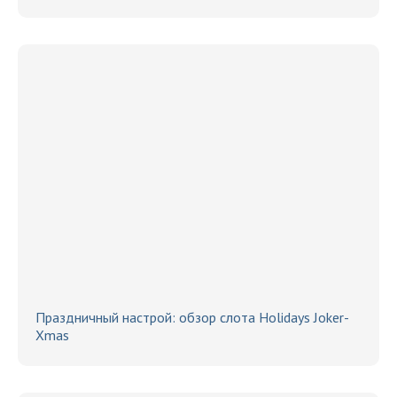
Праздничный настрой: обзор слота Holidays Joker-
Xmas