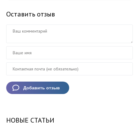
Оставить отзыв
НОВЫЕ СТАТЬИ