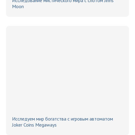
Исследование мистического мира с слотом Jinns
Moon
Исследуем мир богатства с игровым автоматом
Joker Coins Megaways