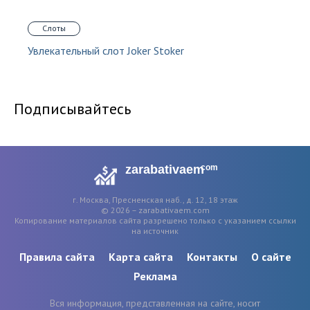
Слоты
Увлекательный слот Joker Stoker
Подписывайтесь
zarabativaem
com
г. Москва, Пресненская наб., д. 12, 18 этаж
© 2026 – zarabativaem.com
Копирование материалов сайта разрешено только с указанием ссылки
на источник
Правила сайта
Карта сайта
Контакты
О сайте
Реклама
Вся информация, представленная на сайте, носит