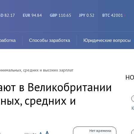
SD
82.17
EUR
94.84
GBP
110.65
JPY
0.52
BTC
42001
работка
Способы заработка
Юридические вопросы
инимальных, средних и высоких зарплат
НО
ают в Великобритании
ных, средних и
К
Нет времени
A
A
0