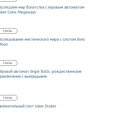
сследуем мир богатства с игровым автоматом
oker Coins Megaways
Слоты
сследование мистического мира с слотом Jinns
Moon
Слоты
гровой автомат Jingle Balls: рождественские
риключения с выигрышами
Слоты
влекательный слот Joker Stoker