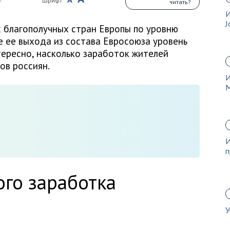
Шрифт
читать?
И
J
 благополучных стран Европы по уровню
 ее выхода из состава Евросоюза уровень
тересно, насколько заработок жителей
ов россиян.
И
И
п
го заработка
У