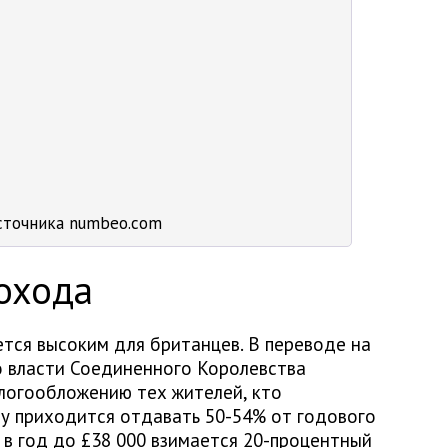
сточника numbeo.com
охода
ется высоким для британцев. В переводе на
Но власти Соединенного Королевства
логообложению тех жителей, кто
у приходится отдавать 50-54% от годового
 в год до £38 000 взимается 20-процентный