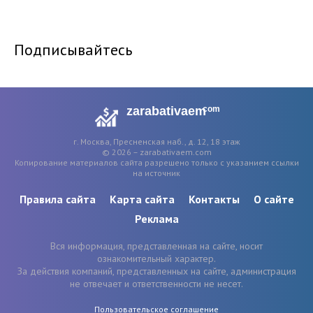
Подписывайтесь
zarabativaem
com
г. Москва, Пресненская наб., д. 12, 18 этаж
© 2026 – zarabativaem.com
Копирование материалов сайта разрешено только с указанием ссылки
на источник
Правила сайта
Карта сайта
Контакты
О сайте
Реклама
Вся информация, представленная на сайте, носит
ознакомительный характер.
За действия компаний, представленных на сайте, администрация
не отвечает и ответственности не несет.
Пользовательское соглашение