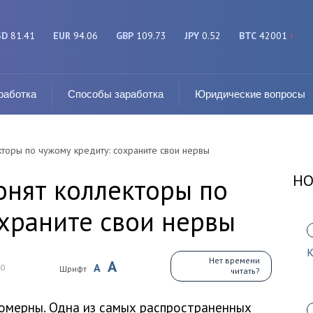
SD
81.41
EUR
94.06
GBP
109.73
JPY
0.52
BTC
42001
работка
Способы заработка
Юридические вопросы
екторы по чужому кредиту: сохраните свои нервы
НО
вонят коллекторы по
охраните свои нервы
К
Нет времени
A
A
0
Шрифт
читать?
вомерны. Одна из самых распространенных