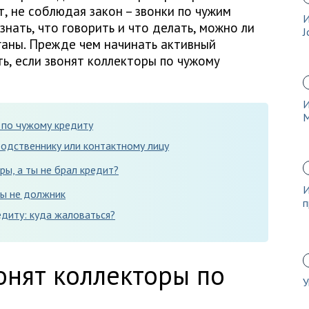
, не соблюдая закон – звонки по чужим
И
нать, что говорить и что делать, можно ли
J
ганы. Прежде чем начинать активный
ть, если звонят коллекторы по чужому
И
 по чужому кредиту
родственнику или контактному лицу
ры, а ты не брал кредит?
И
вы не должник
п
диту: куда жаловаться?
вонят коллекторы по
У