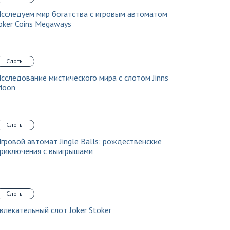
сследуем мир богатства с игровым автоматом
oker Coins Megaways
Слоты
сследование мистического мира с слотом Jinns
Moon
Слоты
гровой автомат Jingle Balls: рождественские
риключения с выигрышами
Слоты
влекательный слот Joker Stoker