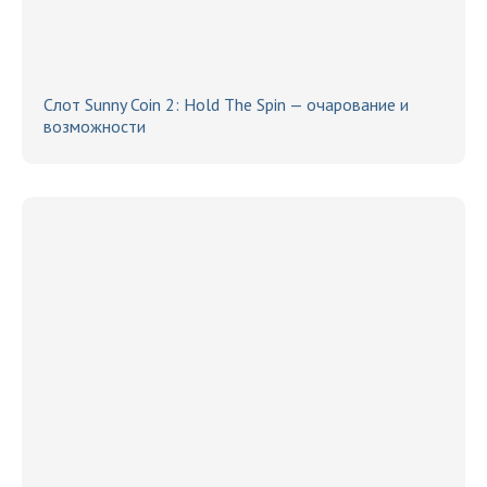
Слот Sunny Coin 2: Hold The Spin — очарование и
возможности