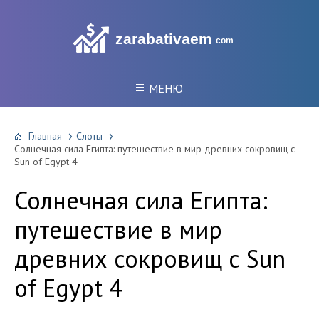
zarabativaem
com
МЕНЮ
Главная
Слоты
Солнечная сила Египта: путешествие в мир древних сокровищ с
Sun of Egypt 4
Солнечная сила Египта:
путешествие в мир
древних сокровищ с Sun
of Egypt 4