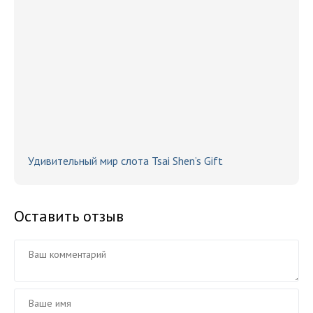
Удивительный мир слота Tsai Shen’s Gift
Оставить отзыв