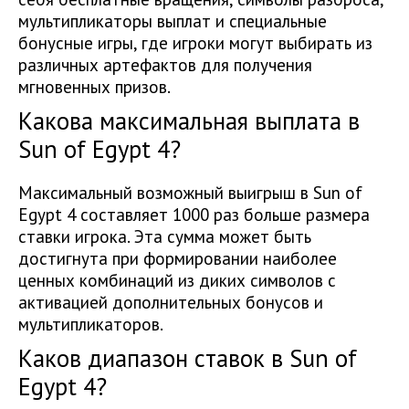
мультипликаторы выплат и специальные
бонусные игры, где игроки могут выбирать из
различных артефактов для получения
мгновенных призов.
Какова максимальная выплата в
Sun of Egypt 4?
Максимальный возможный выигрыш в Sun of
Egypt 4 составляет 1000 раз больше размера
ставки игрока. Эта сумма может быть
достигнута при формировании наиболее
ценных комбинаций из диких символов с
активацией дополнительных бонусов и
мультипликаторов.
Каков диапазон ставок в Sun of
Egypt 4?