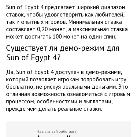
Sun of Egypt 4 предлагает широкий диапазон
ставок, чтобы удовлетворить как любителей,
так и опытных игроков. Минимальная ставка
составляет 0,20 монет, а максимальная ставка
может достигать 100 монет на один спин.
Существует ли демо-режим для
Sun of Egypt 4?
Да, Sun of Egypt 4 доступен в демо-режиме,
который позволяет игрокам попробовать игру
бесплатно, не рискуя реальными деньгами. Это
отличная возможность ознакомиться с игровым
процессом, особенностями и выплатами,
прежде чем делать реальные ставки.
Над статьей работал(а)