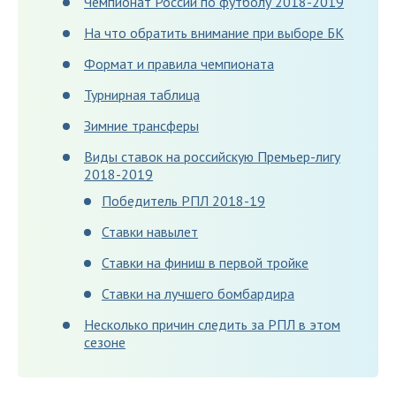
Чемпионат России по футболу 2018-2019
На что обратить внимание при выборе БК
Формат и правила чемпионата
Турнирная таблица
Зимние трансферы
Виды ставок на российскую Премьер-лигу
2018-2019
Победитель РПЛ 2018-19
Ставки навылет
Ставки на финиш в первой тройке
Ставки на лучшего бомбардира
Несколько причин следить за РПЛ в этом
сезоне