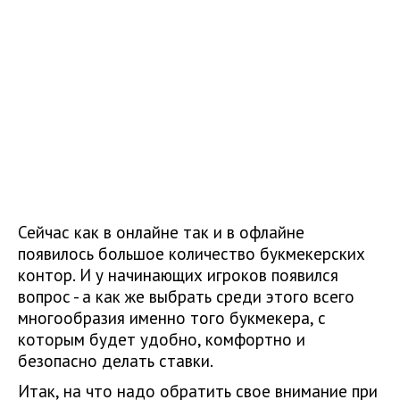
Сейчас как в онлайне так и в офлайне
появилось большое количество букмекерских
контор. И у начинающих игроков появился
вопрос - а как же выбрать среди этого всего
многообразия именно того букмекера, с
которым будет удобно, комфортно и
безопасно делать ставки.
Итак, на что надо обратить свое внимание при