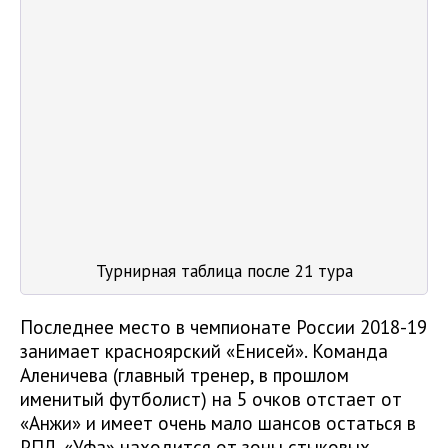
Турнирная таблица после 21 тура
Последнее место в чемпионате России 2018-19
занимает красноярский «Енисей». Команда
Аленичева (главный тренер, в прошлом
именитый футболист) на 5 очков отстает от
«Анжи» и имеет очень мало шансов остаться в
РПЛ. «Уфа» находится от зоны стыковых