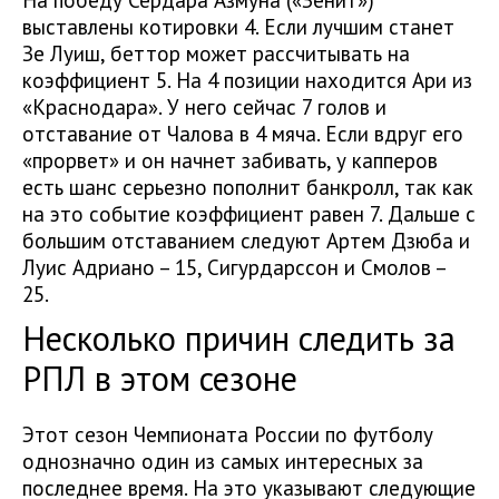
выставлены котировки 4. Если лучшим станет
Зе Луиш, беттор может рассчитывать на
коэффициент 5. На 4 позиции находится Ари из
«Краснодара». У него сейчас 7 голов и
отставание от Чалова в 4 мяча. Если вдруг его
«прорвет» и он начнет забивать, у капперов
есть шанс серьезно пополнит банкролл, так как
на это событие коэффициент равен 7. Дальше с
большим отставанием следуют Артем Дзюба и
Луис Адриано – 15, Сигурдарссон и Смолов –
25.
Несколько причин следить за
РПЛ в этом сезоне
Этот сезон Чемпионата России по футболу
однозначно один из самых интересных за
последнее время. На это указывают следующие