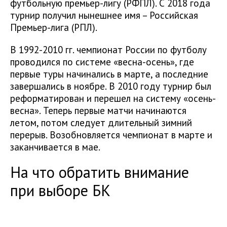
футбольную премьер-лигу (РФПЛ). С 2018 года
турнир получил нынешнее имя – Российская
Премьер-лига (РПЛ).
В 1992-2010 гг. чемпионат России по футболу
проводился по системе «весна-осень», где
первые туры начинались в марте, а последние
завершались в ноябре. В 2010 году турнир был
реформатирован и перешел на систему «осень-
весна». Теперь первые матчи начинаются
летом, потом следует длительный зимний
перерыв. Возобновляется чемпионат в марте и
заканчивается в мае.
На что обратить внимание
при выборе БК