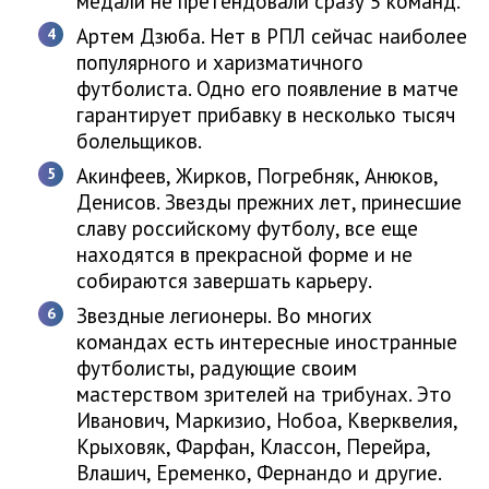
медали не претендовали сразу 5 команд.
Артем Дзюба. Нет в РПЛ сейчас наиболее
популярного и харизматичного
футболиста. Одно его появление в матче
гарантирует прибавку в несколько тысяч
болельщиков.
Акинфеев, Жирков, Погребняк, Анюков,
Денисов. Звезды прежних лет, принесшие
славу российскому футболу, все еще
находятся в прекрасной форме и не
собираются завершать карьеру.
Звездные легионеры. Во многих
командах есть интересные иностранные
футболисты, радующие своим
мастерством зрителей на трибунах. Это
Иванович, Маркизио, Нобоа, Кверквелия,
Крыховяк, Фарфан, Классон, Перейра,
Влашич, Еременко, Фернандо и другие.