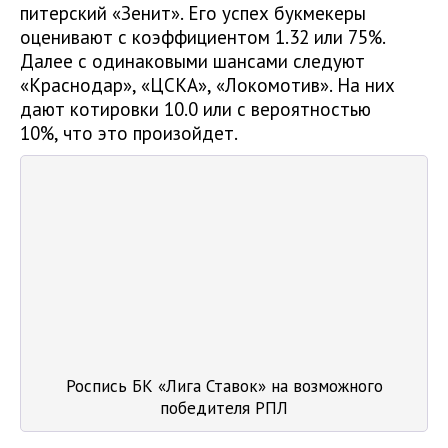
питерский «Зенит». Его успех букмекеры
оценивают с коэффициентом 1.32 или 75%.
Далее с одинаковыми шансами следуют
«Краснодар», «ЦСКА», «Локомотив». На них
дают котировки 10.0 или с вероятностью
10%, что это произойдет.
Роспись БК «Лига Ставок» на возможного
победителя РПЛ