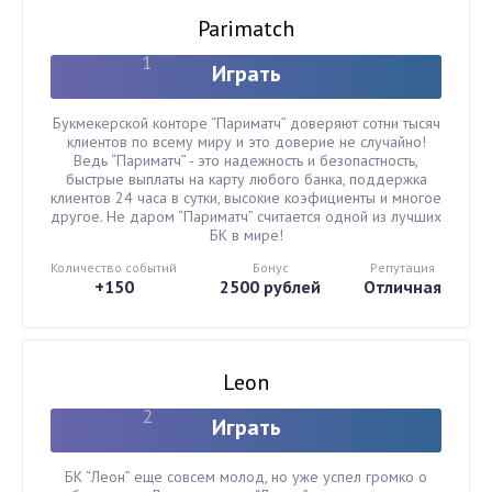
Parimatch
Играть
Букмекерской конторе “Париматч” доверяют сотни тысяч
клиентов по всему миру и это доверие не случайно!
Ведь “Париматч” - это надежность и безопастность,
быстрые выплаты на карту любого банка, поддержка
клиентов 24 часа в сутки, высокие коэфициенты и многое
другое. Не даром “Париматч” считается одной из лучших
БК в мире!
Количество событий
Бонус
Репутация
+150
2500 рублей
Отличная
Leon
Играть
БК “Леон” еще совсем молод, но уже успел громко о