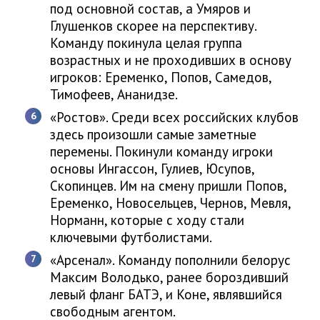
под основной состав, а Умяров и
Глушенков скорее на перспективу.
Команду покинула целая группа
возрастных и не проходивших в основу
игроков: Еременко, Попов, Самедов,
Тимофеев, Ананидзе.
«Ростов». Среди всех российских клубов
здесь произошли самые заметные
перемены. Покинули команду игроки
основы Ингассон, Гулиев, Юсупов,
Скопинцев. Им на смену пришли Попов,
Еременко, Новосельцев, Чернов, Мевля,
Норманн, которые с ходу стали
ключевыми футболистами.
«Арсенал». Команду пополнили белорус
Максим Володько, ранее бороздивший
левый фланг БАТЭ, и Коне, являвшийся
свободным агентом.