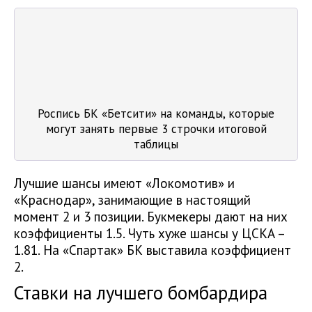
Роспись БК «Бетсити» на команды, которые
могут занять первые 3 строчки итоговой
таблицы
Лучшие шансы имеют «Локомотив» и
«Краснодар», занимающие в настоящий
момент 2 и 3 позиции. Букмекеры дают на них
коэффициенты 1.5. Чуть хуже шансы у ЦСКА –
1.81. На «Спартак» БК выставила коэффициент
2.
Ставки на лучшего бомбардира