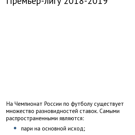
Премьер-лигу 2018-2019
На Чемпионат России по футболу существует
множество разновидностей ставок. Самыми
распространенными являются:
пари на основной исход;