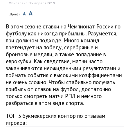
Обновлено: 15 апреля 2019
A
A
Шрифт
В этом сезоне ставки на Чемпионат России по
футболу как никогда прибыльны. Разумеется,
при должном подходе. Много команд
претендует на победу, серебряные и
бронзовые медали, а также попадание в
еврокубки. Как следствие, матчи часто
заканчиваются неожиданными результатами и
поймать события с высокими коэффициентами
не очень сложно. Чтобы стабильно получать
прибыль от ставок на футбол, достаточно
только смотреть матчи РПЛ и немного
разбраться в этом виде спорта.
ТОП 3 букмекерских контор по отзывам
игроков: