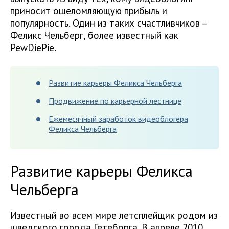
приносит ошеломляющую прибыль и
популярность. Один из таких счастливчиков –
Феликс Чельберг, более известный как
PewDiePie.
Развитие карьеры Феликса Чельберга
Продвижение по карьерной лестнице
Ежемесячный заработок видеоблогера
Феликса Чельберга
Развитие карьеры Феликса
Чельберга
Известный во всем мире летсплейщик родом из
шведского города Гетеборга. В апреле 2010