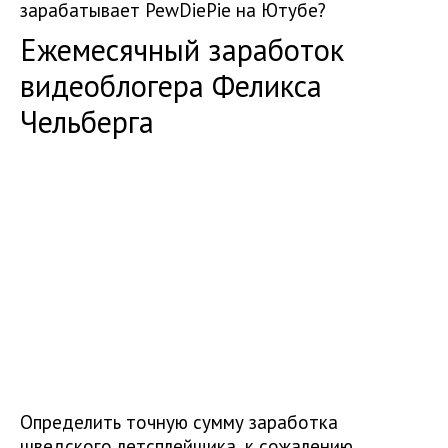
зарабатывает PewDiePie на Ютубе?
Ежемесячный заработок
видеоблогера Феликса
Чельберга
Определить точную сумму заработка
шведского летсплейщика, к сожалению,