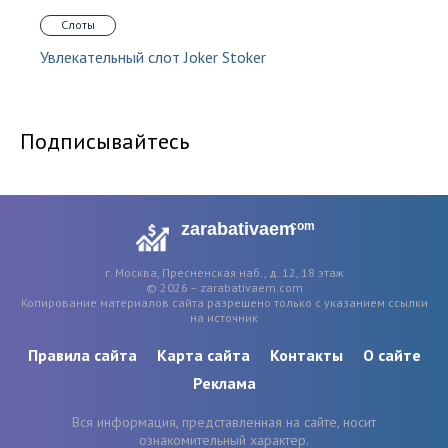
Слоты
Увлекательный слот Joker Stoker
Подписывайтесь
zarabativaem
com
г. Москва, Пресненская наб., д. 12, 18 этаж
© 2026 – zarabativaem.com
Копирование материалов сайта разрешено только с указанием ссылки
на источник
Правила сайта
Карта сайта
Контакты
О сайте
Реклама
Вся информация, представленная на сайте, носит
ознакомительный характер.