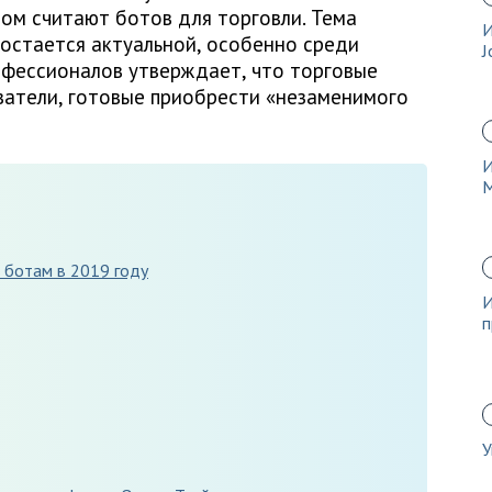
ом считают ботов для торговли. Тема
И
 остается актуальной, особенно среди
J
офессионалов утверждает, что торговые
ователи, готовые приобрести «незаменимого
И
 ботам в 2019 году
И
п
У