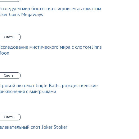
сследуем мир богатства с игровым автоматом
oker Coins Megaways
Слоты
сследование мистического мира с слотом Jinns
Moon
Слоты
гровой автомат Jingle Balls: рождественские
риключения с выигрышами
Слоты
влекательный слот Joker Stoker