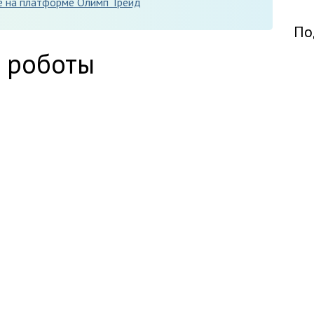
е на платформе Олимп Трейд
По
е роботы