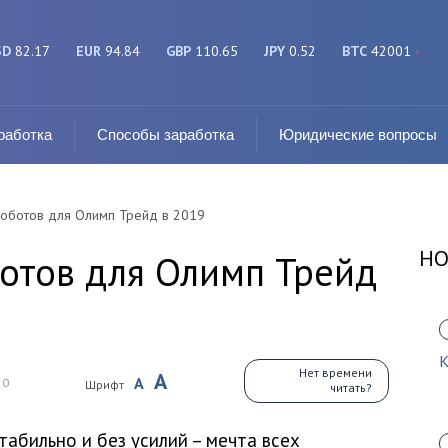
SD
82.17
EUR
94.84
GBP
110.65
JPY
0.52
BTC
42001
работка
Способы заработка
Юридические вопросы
роботов для Олимп Трейд в 2019
НО
отов для Олимп Трейд
К
Нет времени
A
A
0
Шрифт
читать?
табильно и без усилий – мечта всех