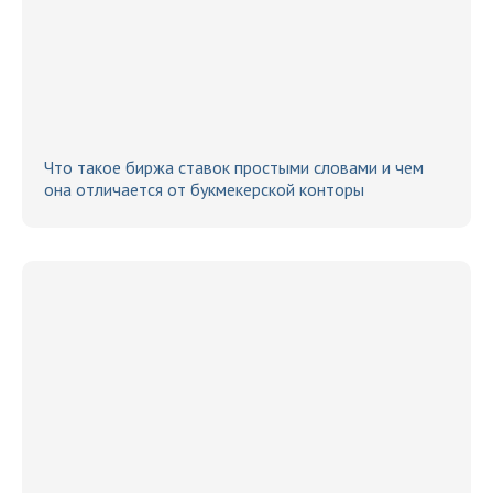
Что такое биржа ставок простыми словами и чем
она отличается от букмекерской конторы