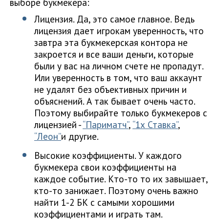
выборе букмекера:
Лицензия. Да, это самое главное. Ведь
лицензия дает игрокам уверенность, что
завтра эта букмекерская контора не
закроется и все ваши деньги, которые
были у вас на личном счете не пропадут.
Или уверенность в том, что ваш аккаунт
не удалят без объективных причин и
объяснений. А так бывает очень часто.
Поэтому выбирайте только букмекеров с
лицензией -
“Париматч”
,
“1х Ставка”
,
“Леон”
и другие.
Высокие коэффициенты. У каждого
букмекера свои коэффициенты на
каждое событие. Кто-то то их завышает,
кто-то занижает. Поэтому очень важно
найти 1-2 БК с самыми хорошими
коэффициентами и играть там.