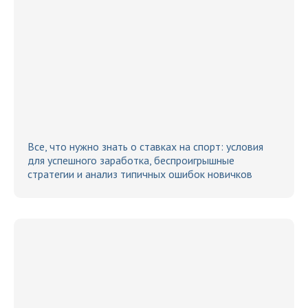
Все, что нужно знать о ставках на спорт: условия
для успешного заработка, беспроигрышные
стратегии и анализ типичных ошибок новичков