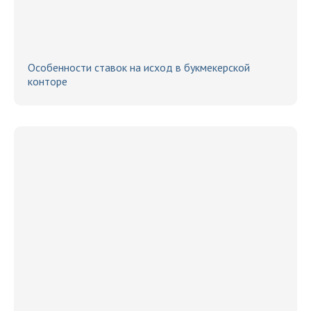
Особенности ставок на исход в букмекерской
конторе