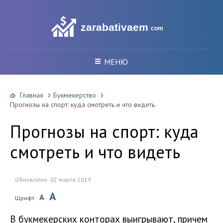
zarabativaem
com
МЕНЮ
Главная
Букмекерство
Прогнозы на спорт: куда смотреть и что видеть
Прогнозы на спорт: куда
смотреть и что видеть
Обновлено: 02 марта 2019
A
A
Шрифт
В букмекерских конторах выигрывают, причем