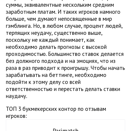
суммы, эквивалентные нескольким средним
заработным платам. И таких игроков намного
больше, чем думают непосвященные в мир
гэмблинга. Но, в любом случае, процент людей,
терпящих неудачу, существенно выше,
поскольку не каждый понимает, как
необходимо делать прогнозы с высокой
проходимостью. Большинство ставок делается
без должного подхода и на эмоциях, что из
раза в раз приводит к проигрышу. Чтобы начать
зарабатывать на беттинге, необходимо
подойти к этому делу со всей
ответственностью и перестать делать ставки
наудачу.
ТОП 3 букмекерских контор по отзывам
игроков:
Parimatch