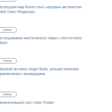
сследуем мир богатства с игровым автоматом
oker Coins Megaways
Слоты
сследование мистического мира с слотом Jinns
Moon
Слоты
гровой автомат Jingle Balls: рождественские
риключения с выигрышами
Слоты
влекательный слот Joker Stoker