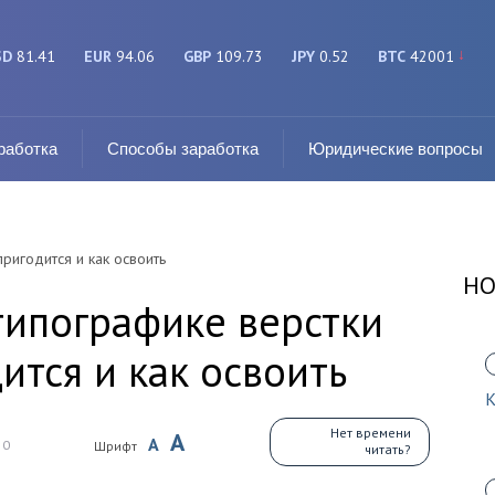
SD
81.41
EUR
94.06
GBP
109.73
JPY
0.52
BTC
42001
работка
Способы заработка
Юридические вопросы
пригодится и как освоить
НО
типографике верстки
дится и как освоить
К
Нет времени
A
A
0
Шрифт
читать?