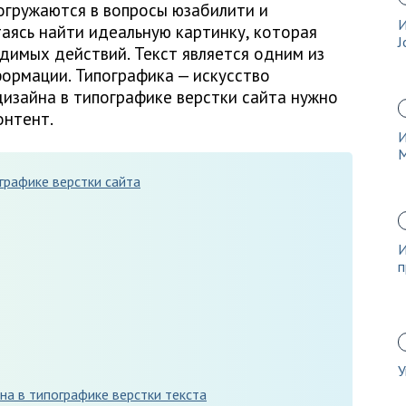
огружаются в вопросы юзабилити и
И
таясь найти идеальную картинку, которая
J
димых действий. Текст является одним из
ормации. Типографика — искусство
изайна в типографике верстки сайта нужно
онтент.
И
графике верстки сайта
И
п
У
на в типографике верстки текста