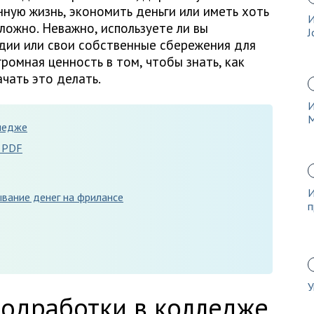
ную жизнь, экономить деньги или иметь хоть
И
ложно. Неважно, используете ли вы
J
дии или свои собственные сбережения для
громная ценность в том, чтобы знать, как
ачать это делать.
И
ледже
е PDF
И
ывание денег на фрилансе
п
У
одработки в колледже