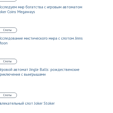
сследуем мир богатства с игровым автоматом
oker Coins Megaways
Слоты
сследование мистического мира с слотом Jinns
Moon
Слоты
гровой автомат Jingle Balls: рождественские
риключения с выигрышами
Слоты
влекательный слот Joker Stoker