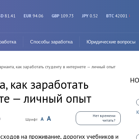
SD
81.41
EUR
94.06
GBP
109.73
JPY
0.52
BTC
42001
работка
Способы заработка
Юридические вопросы
рианта, как заработать студенту в интернете — личный опыт
НО
, как заработать
ете — личный опыт
К
Нет времени
A
A
0
Шрифт
читать?
асходов на проживание, дорогих учебников и